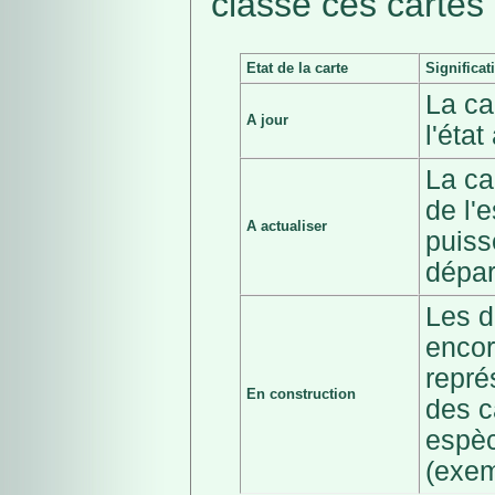
classé ces cartes 
Etat de la carte
Significat
La ca
A jour
l'éta
La ca
de l'
A actualiser
puiss
dépar
Les d
encor
repré
En construction
des c
espèc
(exem