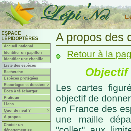
L
ESPACE
A propos des 
LÉPIDOPTÈRES
Accueil national
Retour à la pa
Identifier un papillon
Identifier une chenille
Liste des espèces
Objectif
Recherche
Espèces protégées
Reportages et dossiers
>
Les cartes figur
Docs à télécharger
objectif de donner
Pratique
Liens
en France des es
Quoi de neuf ?
>
une maille dépa
A propos
Choisir un
"coller" aux limi
département >>