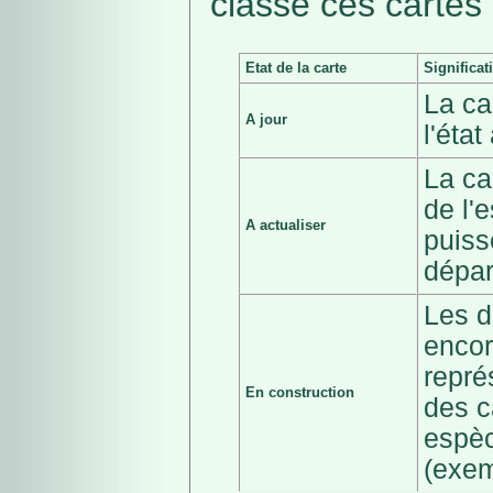
classé ces cartes 
Etat de la carte
Significat
La ca
A jour
l'éta
La ca
de l'
A actualiser
puiss
dépar
Les d
encor
repré
En construction
des c
espèc
(exem