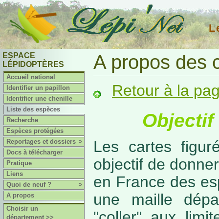
L
ESPACE
A propos des 
LÉPIDOPTÈRES
Accueil national
Retour à la pa
Identifier un papillon
Identifier une chenille
Liste des espèces
Objectif
Recherche
Espèces protégées
Reportages et dossiers
>
Les cartes figur
Docs à télécharger
objectif de donner
Pratique
Liens
en France des es
Quoi de neuf ?
>
une maille dépa
A propos
Choisir un
"coller" aux limi
département >>