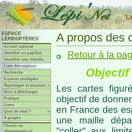
L
ESPACE
A propos des 
LÉPIDOPTÈRES
Accueil national
Retour à la pa
Identifier un papillon
Identifier une chenille
Liste des espèces
Objectif
Recherche
Espèces protégées
Reportages et dossiers
>
Les cartes figur
Docs à télécharger
objectif de donner
Pratique
Liens
en France des es
Quoi de neuf ?
>
une maille dépa
A propos
Choisir un
"coller" aux limi
département >>