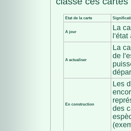
classé ces cartes 
Etat de la carte
Significat
La ca
A jour
l'éta
La ca
de l'
A actualiser
puiss
dépar
Les d
encor
repré
En construction
des c
espèc
(exem