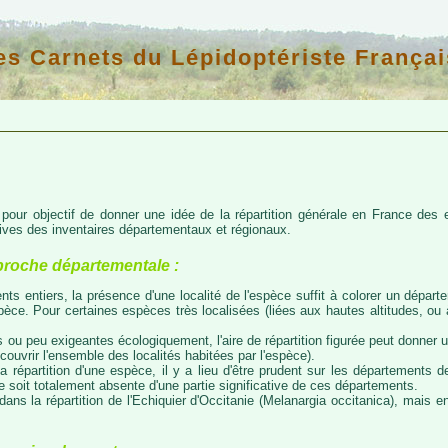
es Carnets du Lépidoptériste Françai
d pour objectif de donner une idée de la répartition générale en France de
atives des inventaires départementaux et régionaux.
proche départementale :
nts entiers, la présence d'une localité de l'espèce suffit à colorer un départem
espèce. Pour certaines espèces très localisées (liées aux hautes altitudes, o
 ou peu exigeantes écologiquement, l'aire de répartition figurée peut donner
couvrir l'ensemble des localités habitées par l'espèce).
a répartition d'une espèce, il y a lieu d'être prudent sur les départements de
ce soit totalement absente d'une partie significative de ces départements.
ns la répartition de l'Echiquier d'Occitanie (Melanargia occitanica), mais e