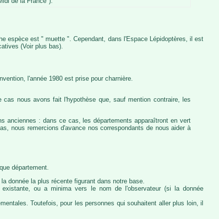
idi de la France").
iche espèce est " muette ". Cependant, dans l'Espace Lépidoptères, il est
atives (Voir plus bas).
vention, l'année 1980 est prise pour charnière.
 cas nous avons fait l'hypothèse que, sauf mention contraire, les
ons anciennes : dans ce cas, les départements apparaîtront en vert
e cas, nous remercions d'avance nos correspondants de nous aider à
haque département.
la donnée la plus récente figurant dans notre base.
ie existante, ou a minima vers le nom de l'observateur (si la donnée
ntales. Toutefois, pour les personnes qui souhaitent aller plus loin, il