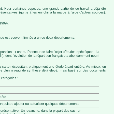
nt. Pour certaines espèces, une grande partie de ce travail a déjà été
entatives (quitte à les enrichir à la marge à l'aide d'autres sources).
1999),
nue est souvent limitée à un ou deux départements,
ansion...) ont eu l'honneur de faire l'objet d'études spécifiques. La
, dont l'évolution de la répartition française a abondamment nourri
e carte nécessitant pratiquement une étude à part entière. Au mieux, on
pose d'un niveau de synthèse déjà élevé, mais basé sur des documents
 catégories :
ière.
u'on puisse ajouter ou actualiser quelques départements.
eprésentative. En revanche, dans la plupart des cas, un