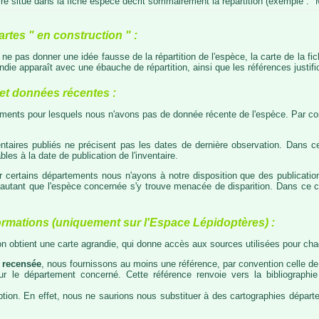
e situé dans la fiche espèce décrit sommairement la répartition (exemple : "M
artes " en construction " :
e ne pas donner une idée fausse de la répartition de l'espèce, la carte de la f
die apparaît avec une ébauche de répartition, ainsi que les références justific
t données récentes :
tements pour lesquels nous n'avons pas de donnée récente de l'espèce. Par con
taires publiés ne précisent pas les dates de dernière observation. Dans ce
les à la date de publication de l'inventaire.
ur certains départements nous n'ayons à notre disposition que des publicati
our autant que l'espèce concernée s'y trouve menacée de disparition. Dans c
ormations (uniquement sur l'Espace Lépidoptères) :
 on obtient une carte agrandie, qui donne accès aux sources utilisées pour c
 recensée
, nous fournissons au moins une référence, par convention celle de 
 sur le département concerné. Cette référence renvoie vers la bibliograph
tion. En effet, nous ne saurions nous substituer à des cartographies départeme