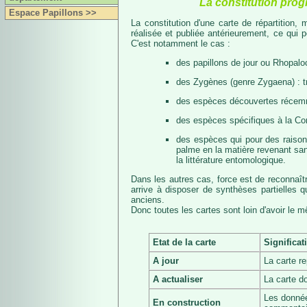
La constitution prog
Espace Papillons >>
La constitution d'une carte de répartition
réalisée et publiée antérieurement, ce qui 
C'est notamment le cas :
des papillons de jour ou Rhopalo
des Zygènes (genre Zygaena) : 
des espèces découvertes récemmen
des espèces spécifiques à la Co
des espèces qui pour des raisons 
palme en la matière revenant san
la littérature entomologique.
Dans les autres cas, force est de reconnaît
arrive à disposer de synthèses partielles
anciens.
Donc toutes les cartes sont loin d'avoir le 
Etat de la carte
Significat
A jour
La carte r
A actualiser
La carte d
Les donnée
En construction