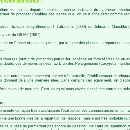
ressive des cartes :
, même par mailles départementales, suppose un travail de synthèse importa
permet de proposer d'emblée des cartes que l'on peut considérer comme représ
cères : travaux de synthèse de T. Lafranchis (2000), de Delmas et Maechler (
travaux du GIRAZ (1997),
t en France et pour lesquelles, par la force des choses, la répartition con
rse,
diverses (statut de protection particulier, espèces en forte régression ou exp
s doute, ces dernières années, au Brun des Pélargoniums (Cacyreus marshalii)
re que notre connaissance est encore très partielle, l'établissement de chaqu
 qui donnent déjà une première idée. Dans certains cas également, on dis
même niveau de maturité. C'est pourquoi nous avons classé ces cartes en trois
ion
eprésente de façon très satisfaisante l'état actuel des connaissances en la mat
onne une bonne idée de la répartition de l'espèce, mais il est très probable q
s de la base ne permettent pas encore de dessiner une carte de répartition r