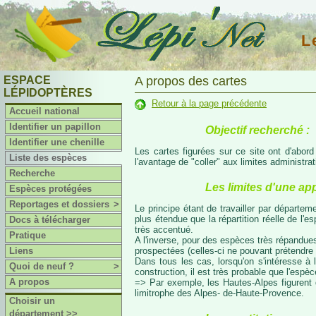
L
ESPACE
A propos des cartes
LÉPIDOPTÈRES
Retour à la page précédente
Accueil national
Identifier un papillon
Objectif recherché :
Identifier une chenille
Les cartes figurées sur ce site ont d'abor
Liste des espèces
l'avantage de "coller" aux limites administr
Recherche
Les limites d'une ap
Espèces protégées
Reportages et dossiers
>
Le principe étant de travailler par départeme
plus étendue que la répartition réelle de l'
Docs à télécharger
très accentué.
Pratique
A l'inverse, pour des espèces très répandues
prospectées (celles-ci ne pouvant prétendre 
Liens
Dans tous les cas, lorsqu'on s'intéresse à l
Quoi de neuf ?
>
construction, il est très probable que l'espè
A propos
=> Par exemple, les Hautes-Alpes figurent da
limitrophe des Alpes- de-Haute-Provence.
Choisir un
département >>