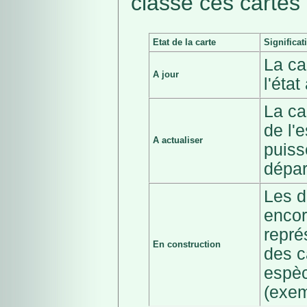
classé ces cartes 
Etat de la carte
Significat
La ca
A jour
l'éta
La ca
de l'
A actualiser
puiss
dépar
Les d
encor
repré
En construction
des c
espèc
(exem