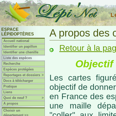
L
ESPACE
A propos des 
LÉPIDOPTÈRES
Accueil national
Retour à la pa
Identifier un papillon
Identifier une chenille
Liste des espèces
Objectif
Recherche
Espèces protégées
Reportages et dossiers
>
Les cartes figur
Docs à télécharger
objectif de donner
Pratique
Liens
en France des es
Quoi de neuf ?
>
une maille dépa
A propos
Choisir un
"coller" aux limi
département >>