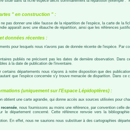
e situé dans la fiche espèce décrit sommairement la répartition (exemple : "M
artes " en construction " :
e ne pas donner une idée fausse de la répartition de l'espèce, la carte de la f
die apparaît avec une ébauche de répartition, ainsi que les références justific
t données récentes :
tements pour lesquels nous n'avons pas de donnée récente de l'espèce. Par con
taires publiés ne précisent pas les dates de dernière observation. Dans ce
les à la date de publication de l'inventaire.
ur certains départements nous n'ayons à notre disposition que des publicati
our autant que l'espèce concernée s'y trouve menacée de disparition. Dans c
ormations (uniquement sur l'Espace Lépidoptères) :
 on obtient une carte agrandie, qui donne accès aux sources utilisées pour c
 recensée
, nous fournissons au moins une référence, par convention celle de 
 sur le département concerné. Cette référence renvoie vers la bibliograph
tion. En effet, nous ne saurions nous substituer à des cartographies départeme