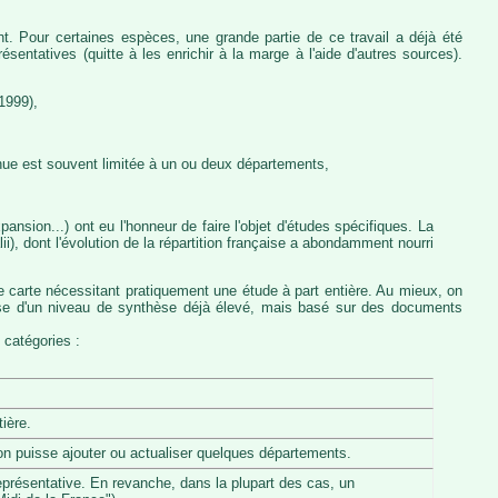
nt. Pour certaines espèces, une grande partie de ce travail a déjà été
entatives (quitte à les enrichir à la marge à l'aide d'autres sources).
1999),
nue est souvent limitée à un ou deux départements,
ansion...) ont eu l'honneur de faire l'objet d'études spécifiques. La
, dont l'évolution de la répartition française a abondamment nourri
e carte nécessitant pratiquement une étude à part entière. Au mieux, on
pose d'un niveau de synthèse déjà élevé, mais basé sur des documents
 catégories :
ière.
u'on puisse ajouter ou actualiser quelques départements.
eprésentative. En revanche, dans la plupart des cas, un