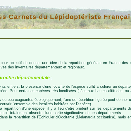
es Carnets du Lépidoptériste Françai
d pour objectif de donner une idée de la répartition générale en France de
atives des inventaires départementaux et régionaux.
proche départementale :
nts entiers, la présence d'une localité de l'espèce suffit à colorer un départem
espèce. Pour certaines espèces très localisées (liées aux hautes altitudes, o
 ou peu exigeantes écologiquement, l'aire de répartition figurée peut donner
couvrir l'ensemble des localités habitées par l'espèce).
a répartition d'une espèce, il y a lieu d'être prudent sur les départements de
ce soit totalement absente d'une partie significative de ces départements.
ns la répartition de l'Echiquier d'Occitanie (Melanargia occitanica), mais e