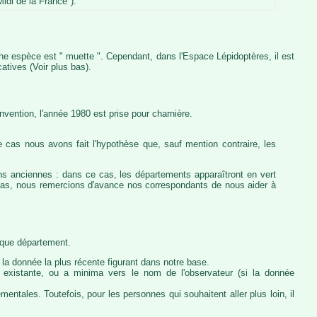
idi de la France").
iche espèce est " muette ". Cependant, dans l'Espace Lépidoptères, il est
atives (Voir plus bas).
vention, l'année 1980 est prise pour charnière.
 cas nous avons fait l'hypothèse que, sauf mention contraire, les
ons anciennes : dans ce cas, les départements apparaîtront en vert
e cas, nous remercions d'avance nos correspondants de nous aider à
haque département.
la donnée la plus récente figurant dans notre base.
ie existante, ou a minima vers le nom de l'observateur (si la donnée
ntales. Toutefois, pour les personnes qui souhaitent aller plus loin, il