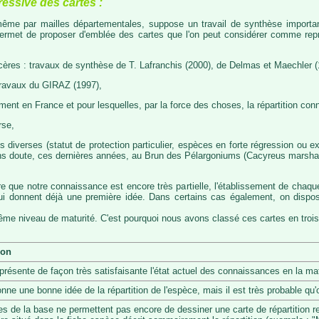
ressive des cartes :
, même par mailles départementales, suppose un travail de synthèse importa
permet de proposer d'emblée des cartes que l'on peut considérer comme représ
cères : travaux de synthèse de T. Lafranchis (2000), de Delmas et Maechler (
travaux du GIRAZ (1997),
t en France et pour lesquelles, par la force des choses, la répartition con
rse,
diverses (statut de protection particulier, espèces en forte régression ou exp
s doute, ces dernières années, au Brun des Pélargoniums (Cacyreus marshalii)
re que notre connaissance est encore très partielle, l'établissement de chaqu
 qui donnent déjà une première idée. Dans certains cas également, on dis
même niveau de maturité. C'est pourquoi nous avons classé ces cartes en trois
ion
eprésente de façon très satisfaisante l'état actuel des connaissances en la mat
onne une bonne idée de la répartition de l'espèce, mais il est très probable q
s de la base ne permettent pas encore de dessiner une carte de répartition r