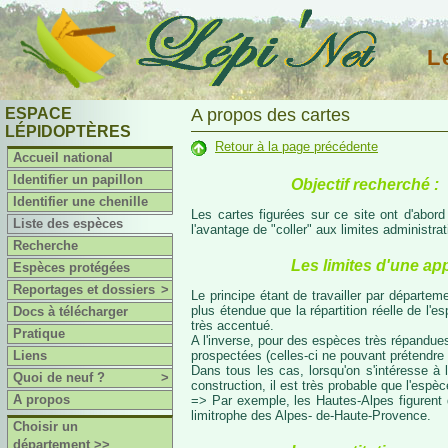
L
ESPACE
A propos des cartes
LÉPIDOPTÈRES
Retour à la page précédente
Accueil national
Identifier un papillon
Objectif recherché :
Identifier une chenille
Les cartes figurées sur ce site ont d'abor
Liste des espèces
l'avantage de "coller" aux limites administr
Recherche
Les limites d'une ap
Espèces protégées
Reportages et dossiers
>
Le principe étant de travailler par départeme
plus étendue que la répartition réelle de l'
Docs à télécharger
très accentué.
Pratique
A l'inverse, pour des espèces très répandues
prospectées (celles-ci ne pouvant prétendre 
Liens
Dans tous les cas, lorsqu'on s'intéresse à l
Quoi de neuf ?
>
construction, il est très probable que l'espè
A propos
=> Par exemple, les Hautes-Alpes figurent da
limitrophe des Alpes- de-Haute-Provence.
Choisir un
département >>