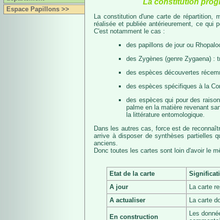
La constitution prog
Espace Papillons >>
La constitution d'une carte de répartition
réalisée et publiée antérieurement, ce qui 
C'est notamment le cas :
des papillons de jour ou Rhopalo
des Zygènes (genre Zygaena) : 
des espèces découvertes récemmen
des espèces spécifiques à la Co
des espèces qui pour des raisons 
palme en la matière revenant san
la littérature entomologique.
Dans les autres cas, force est de reconnaît
arrive à disposer de synthèses partielles
anciens.
Donc toutes les cartes sont loin d'avoir le 
Etat de la carte
Significat
A jour
La carte r
A actualiser
La carte d
Les donnée
En construction