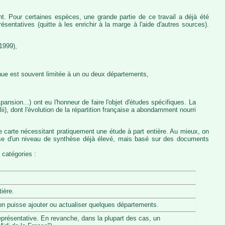
nt. Pour certaines espèces, une grande partie de ce travail a déjà été
entatives (quitte à les enrichir à la marge à l'aide d'autres sources).
1999),
nue est souvent limitée à un ou deux départements,
ansion...) ont eu l'honneur de faire l'objet d'études spécifiques. La
, dont l'évolution de la répartition française a abondamment nourri
e carte nécessitant pratiquement une étude à part entière. Au mieux, on
pose d'un niveau de synthèse déjà élevé, mais basé sur des documents
 catégories :
ière.
u'on puisse ajouter ou actualiser quelques départements.
eprésentative. En revanche, dans la plupart des cas, un