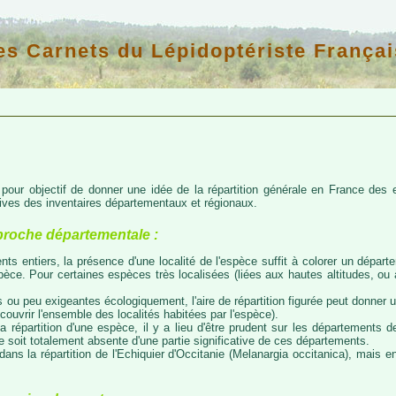
es Carnets du Lépidoptériste Françai
d pour objectif de donner une idée de la répartition générale en France de
atives des inventaires départementaux et régionaux.
proche départementale :
nts entiers, la présence d'une localité de l'espèce suffit à colorer un départem
espèce. Pour certaines espèces très localisées (liées aux hautes altitudes, o
 ou peu exigeantes écologiquement, l'aire de répartition figurée peut donner
couvrir l'ensemble des localités habitées par l'espèce).
a répartition d'une espèce, il y a lieu d'être prudent sur les départements de
ce soit totalement absente d'une partie significative de ces départements.
ns la répartition de l'Echiquier d'Occitanie (Melanargia occitanica), mais e