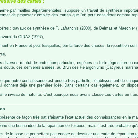
ressive des cartes :
, même par mailles départementales, suppose un travail de synthèse importa
permet de proposer d'emblée des cartes que l'on peut considérer comme représ
cères : travaux de synthèse de T. Lafranchis (2000), de Delmas et Maechler (
travaux du GIRAZ (1997),
t en France et pour lesquelles, par la force des choses, la répartition con
rse,
diverses (statut de protection particulier, espèces en forte régression ou exp
s doute, ces dernières années, au Brun des Pélargoniums (Cacyreus marshalii)
re que notre connaissance est encore très partielle, l'établissement de chaqu
 qui donnent déjà une première idée. Dans certains cas également, on dis
même niveau de maturité. C'est pourquoi nous avons classé ces cartes en trois
ion
eprésente de façon très satisfaisante l'état actuel des connaissances en la mat
onne une bonne idée de la répartition de l'espèce, mais il est très probable q
s de la base ne permettent pas encore de dessiner une carte de répartition r