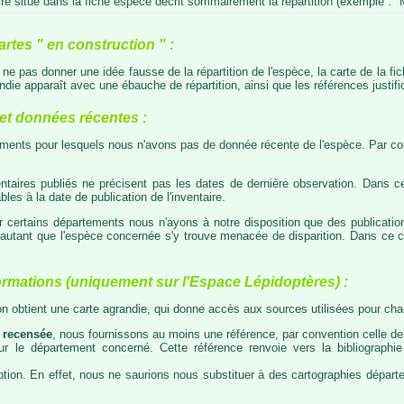
e situé dans la fiche espèce décrit sommairement la répartition (exemple : "M
artes " en construction " :
e ne pas donner une idée fausse de la répartition de l'espèce, la carte de la f
die apparaît avec une ébauche de répartition, ainsi que les références justific
t données récentes :
tements pour lesquels nous n'avons pas de donnée récente de l'espèce. Par con
taires publiés ne précisent pas les dates de dernière observation. Dans ce
les à la date de publication de l'inventaire.
ur certains départements nous n'ayons à notre disposition que des publicati
our autant que l'espèce concernée s'y trouve menacée de disparition. Dans c
ormations (uniquement sur l'Espace Lépidoptères) :
 on obtient une carte agrandie, qui donne accès aux sources utilisées pour c
 recensée
, nous fournissons au moins une référence, par convention celle de 
 sur le département concerné. Cette référence renvoie vers la bibliograph
tion. En effet, nous ne saurions nous substituer à des cartographies départeme