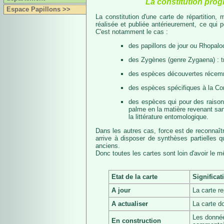
La constitution prog
Espace Papillons >>
La constitution d'une carte de répartition
réalisée et publiée antérieurement, ce qui 
C'est notamment le cas :
des papillons de jour ou Rhopalo
des Zygènes (genre Zygaena) : 
des espèces découvertes récemmen
des espèces spécifiques à la Co
des espèces qui pour des raisons 
palme en la matière revenant san
la littérature entomologique.
Dans les autres cas, force est de reconnaît
arrive à disposer de synthèses partielles
anciens.
Donc toutes les cartes sont loin d'avoir le 
Etat de la carte
Significat
A jour
La carte r
A actualiser
La carte d
Les donnée
En construction