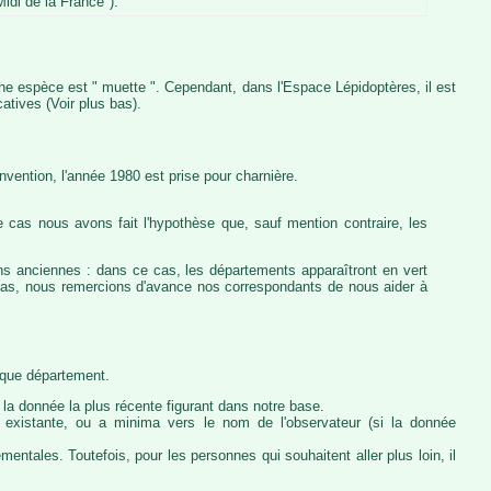
idi de la France").
iche espèce est " muette ". Cependant, dans l'Espace Lépidoptères, il est
atives (Voir plus bas).
vention, l'année 1980 est prise pour charnière.
 cas nous avons fait l'hypothèse que, sauf mention contraire, les
ons anciennes : dans ce cas, les départements apparaîtront en vert
e cas, nous remercions d'avance nos correspondants de nous aider à
haque département.
la donnée la plus récente figurant dans notre base.
ie existante, ou a minima vers le nom de l'observateur (si la donnée
ntales. Toutefois, pour les personnes qui souhaitent aller plus loin, il