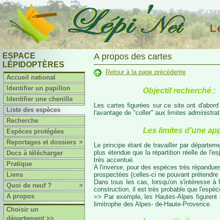
L
ESPACE
A propos des cartes
LÉPIDOPTÈRES
Retour à la page précédente
Accueil national
Identifier un papillon
Objectif recherché :
Identifier une chenille
Les cartes figurées sur ce site ont d'abor
Liste des espèces
l'avantage de "coller" aux limites administr
Recherche
Les limites d'une ap
Espèces protégées
Reportages et dossiers
>
Le principe étant de travailler par départeme
plus étendue que la répartition réelle de l'
Docs à télécharger
très accentué.
Pratique
A l'inverse, pour des espèces très répandues
prospectées (celles-ci ne pouvant prétendre 
Liens
Dans tous les cas, lorsqu'on s'intéresse à l
Quoi de neuf ?
>
construction, il est très probable que l'espè
A propos
=> Par exemple, les Hautes-Alpes figurent da
limitrophe des Alpes- de-Haute-Provence.
Choisir un
département >>