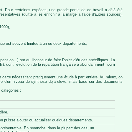
nt. Pour certaines espèces, une grande partie de ce travail a déjà été
entatives (quitte à les enrichir à la marge à l'aide d'autres sources).
1999),
nue est souvent limitée à un ou deux départements,
ansion...) ont eu l'honneur de faire l'objet d'études spécifiques. La
, dont l'évolution de la répartition française a abondamment nourri
e carte nécessitant pratiquement une étude à part entière. Au mieux, on
pose d'un niveau de synthèse déjà élevé, mais basé sur des documents
 catégories :
ière.
u'on puisse ajouter ou actualiser quelques départements.
eprésentative. En revanche, dans la plupart des cas, un