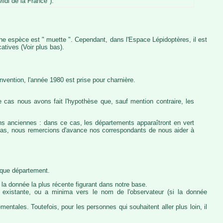
idi de la France").
iche espèce est " muette ". Cependant, dans l'Espace Lépidoptères, il est
atives (Voir plus bas).
vention, l'année 1980 est prise pour charnière.
 cas nous avons fait l'hypothèse que, sauf mention contraire, les
ons anciennes : dans ce cas, les départements apparaîtront en vert
e cas, nous remercions d'avance nos correspondants de nous aider à
haque département.
la donnée la plus récente figurant dans notre base.
ie existante, ou a minima vers le nom de l'observateur (si la donnée
ntales. Toutefois, pour les personnes qui souhaitent aller plus loin, il