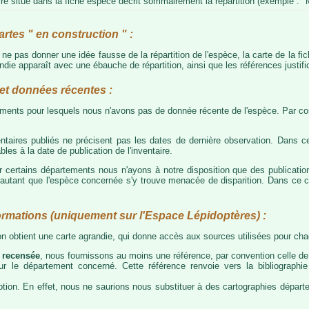
e situé dans la fiche espèce décrit sommairement la répartition (exemple : "M
artes " en construction " :
e ne pas donner une idée fausse de la répartition de l'espèce, la carte de la f
die apparaît avec une ébauche de répartition, ainsi que les références justific
t données récentes :
tements pour lesquels nous n'avons pas de donnée récente de l'espèce. Par con
taires publiés ne précisent pas les dates de dernière observation. Dans ce
les à la date de publication de l'inventaire.
ur certains départements nous n'ayons à notre disposition que des publicati
our autant que l'espèce concernée s'y trouve menacée de disparition. Dans c
ormations (uniquement sur l'Espace Lépidoptères) :
 on obtient une carte agrandie, qui donne accès aux sources utilisées pour c
 recensée
, nous fournissons au moins une référence, par convention celle de 
 sur le département concerné. Cette référence renvoie vers la bibliograph
tion. En effet, nous ne saurions nous substituer à des cartographies départeme