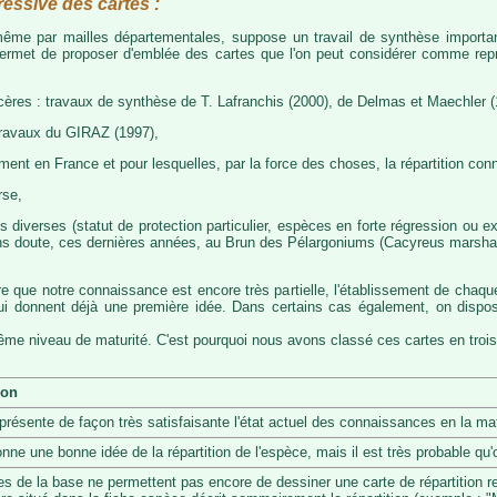
ressive des cartes :
, même par mailles départementales, suppose un travail de synthèse importa
permet de proposer d'emblée des cartes que l'on peut considérer comme représ
cères : travaux de synthèse de T. Lafranchis (2000), de Delmas et Maechler (
travaux du GIRAZ (1997),
t en France et pour lesquelles, par la force des choses, la répartition con
rse,
diverses (statut de protection particulier, espèces en forte régression ou exp
s doute, ces dernières années, au Brun des Pélargoniums (Cacyreus marshalii)
re que notre connaissance est encore très partielle, l'établissement de chaqu
 qui donnent déjà une première idée. Dans certains cas également, on dis
même niveau de maturité. C'est pourquoi nous avons classé ces cartes en trois
ion
eprésente de façon très satisfaisante l'état actuel des connaissances en la mat
onne une bonne idée de la répartition de l'espèce, mais il est très probable q
s de la base ne permettent pas encore de dessiner une carte de répartition r