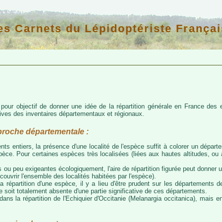
es Carnets du Lépidoptériste Françai
d pour objectif de donner une idée de la répartition générale en France de
atives des inventaires départementaux et régionaux.
proche départementale :
nts entiers, la présence d'une localité de l'espèce suffit à colorer un départem
espèce. Pour certaines espèces très localisées (liées aux hautes altitudes, o
 ou peu exigeantes écologiquement, l'aire de répartition figurée peut donner
couvrir l'ensemble des localités habitées par l'espèce).
a répartition d'une espèce, il y a lieu d'être prudent sur les départements de
ce soit totalement absente d'une partie significative de ces départements.
ns la répartition de l'Echiquier d'Occitanie (Melanargia occitanica), mais e