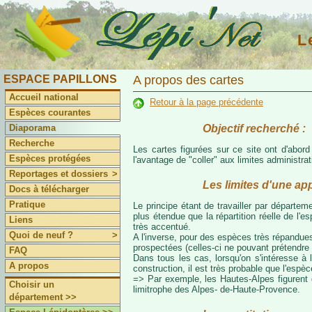
L
ESPACE PAPILLONS
A propos des cartes
Accueil national
Retour à la page précédente
Espèces courantes
Objectif recherché :
Diaporama
Recherche
Les cartes figurées sur ce site ont d'abor
Espèces protégées
l'avantage de "coller" aux limites administr
Reportages et dossiers
>
Les limites d'une ap
Docs à télécharger
Pratique
Le principe étant de travailler par départeme
plus étendue que la répartition réelle de l'
Liens
très accentué.
Quoi de neuf ?
>
A l'inverse, pour des espèces très répandues
prospectées (celles-ci ne pouvant prétendre 
FAQ
Dans tous les cas, lorsqu'on s'intéresse à l
A propos
construction, il est très probable que l'espè
=> Par exemple, les Hautes-Alpes figurent da
Choisir un
limitrophe des Alpes- de-Haute-Provence.
département >>