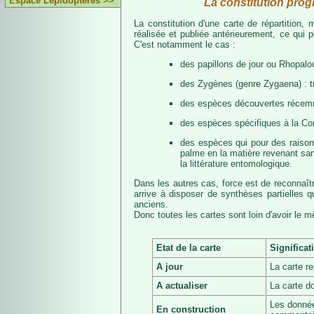
Espace Lépidoptères >>
La constitution prog
La constitution d'une carte de répartition
réalisée et publiée antérieurement, ce qui 
C'est notamment le cas :
des papillons de jour ou Rhopalo
des Zygènes (genre Zygaena) : 
des espèces découvertes récemmen
des espèces spécifiques à la Co
des espèces qui pour des raisons 
palme en la matière revenant san
la littérature entomologique.
Dans les autres cas, force est de reconnaît
arrive à disposer de synthèses partielles
anciens.
Donc toutes les cartes sont loin d'avoir le 
Etat de la carte
Significat
A jour
La carte r
A actualiser
La carte d
Les donnée
En construction