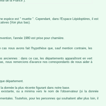
idi de la France").
iche espèce est " muette ". Cependant, dans l'Espace Lépidoptères, il est
atives (Voir plus bas).
vention, l'année 1980 est prise pour charnière.
 cas nous avons fait l'hypothèse que, sauf mention contraire, les
ons anciennes : dans ce cas, les départements apparaîtront en vert
e cas, nous remercions d'avance nos correspondants de nous aider à
haque département.
la donnée la plus récente figurant dans notre base.
ie existante, ou a minima vers le nom de l'observateur (si la donnée
ntales. Toutefois, pour les personnes qui souhaitent aller plus loin, il