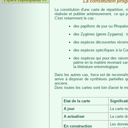
Espace Lépidoptères >>
La constitution prog
La constitution d'une carte de répartition
réalisée et publiée antérieurement, ce qui 
C'est notamment le cas :
des papillons de jour ou Rhopalo
des Zygènes (genre Zygaena) : 
des espèces découvertes récemmen
des espèces spécifiques à la Co
des espèces qui pour des raisons 
palme en la matière revenant san
la littérature entomologique.
Dans les autres cas, force est de reconnaît
arrive à disposer de synthèses partielles
anciens.
Donc toutes les cartes sont loin d'avoir le 
Etat de la carte
Significat
A jour
La carte r
A actualiser
La carte d
Les donnée
En construction