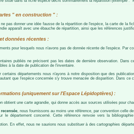
e situé dans la fiche espèce décrit sommairement la répartition (exemple : "M
artes " en construction " :
e ne pas donner une idée fausse de la répartition de l'espèce, la carte de la f
die apparaît avec une ébauche de répartition, ainsi que les références justific
t données récentes :
tements pour lesquels nous n'avons pas de donnée récente de l'espèce. Par con
taires publiés ne précisent pas les dates de dernière observation. Dans ce
les à la date de publication de l'inventaire.
ur certains départements nous n'ayons à notre disposition que des publicati
our autant que l'espèce concernée s'y trouve menacée de disparition. Dans c
ormations (uniquement sur l'Espace Lépidoptères) :
 on obtient une carte agrandie, qui donne accès aux sources utilisées pour c
 recensée
, nous fournissons au moins une référence, par convention celle de 
 sur le département concerné. Cette référence renvoie vers la bibliograph
tion. En effet, nous ne saurions nous substituer à des cartographies départeme