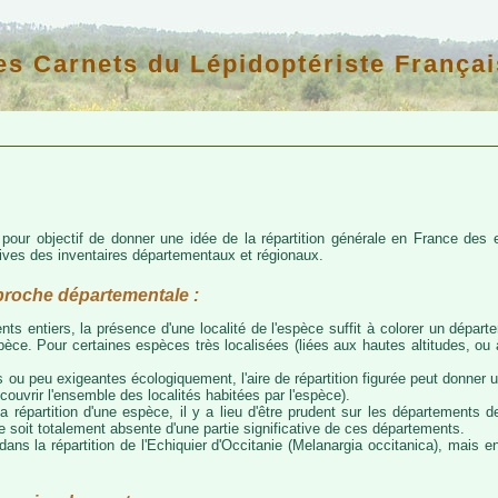
es Carnets du Lépidoptériste Françai
d pour objectif de donner une idée de la répartition générale en France de
atives des inventaires départementaux et régionaux.
proche départementale :
nts entiers, la présence d'une localité de l'espèce suffit à colorer un départem
espèce. Pour certaines espèces très localisées (liées aux hautes altitudes, o
 ou peu exigeantes écologiquement, l'aire de répartition figurée peut donner
couvrir l'ensemble des localités habitées par l'espèce).
a répartition d'une espèce, il y a lieu d'être prudent sur les départements de
ce soit totalement absente d'une partie significative de ces départements.
ns la répartition de l'Echiquier d'Occitanie (Melanargia occitanica), mais e