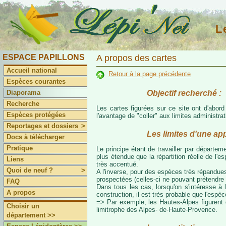
L
ESPACE PAPILLONS
A propos des cartes
Accueil national
Retour à la page précédente
Espèces courantes
Objectif recherché :
Diaporama
Recherche
Les cartes figurées sur ce site ont d'abor
Espèces protégées
l'avantage de "coller" aux limites administr
Reportages et dossiers
>
Les limites d'une ap
Docs à télécharger
Pratique
Le principe étant de travailler par départeme
plus étendue que la répartition réelle de l'
Liens
très accentué.
Quoi de neuf ?
>
A l'inverse, pour des espèces très répandues
prospectées (celles-ci ne pouvant prétendre 
FAQ
Dans tous les cas, lorsqu'on s'intéresse à l
A propos
construction, il est très probable que l'espè
=> Par exemple, les Hautes-Alpes figurent da
Choisir un
limitrophe des Alpes- de-Haute-Provence.
département >>