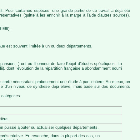
nt. Pour certaines espèces, une grande partie de ce travail a déjà été
entatives (quitte à les enrichir à la marge à l'aide d'autres sources).
1999),
nue est souvent limitée à un ou deux départements,
ansion...) ont eu l'honneur de faire l'objet d'études spécifiques. La
, dont l'évolution de la répartition française a abondamment nourri
e carte nécessitant pratiquement une étude à part entière. Au mieux, on
pose d'un niveau de synthèse déjà élevé, mais basé sur des documents
 catégories :
ière.
u'on puisse ajouter ou actualiser quelques départements.
eprésentative. En revanche, dans la plupart des cas, un