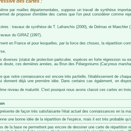
ressive des cartes :
, même par mailles départementales, suppose un travail de synthèse importa
permet de proposer d'emblée des cartes que l'on peut considérer comme représ
cères : travaux de synthèse de T. Lafranchis (2000), de Delmas et Maechler (
travaux du GIRAZ (1997),
t en France et pour lesquelles, par la force des choses, la répartition con
rse,
diverses (statut de protection particulier, espèces en forte régression ou exp
s doute, ces dernières années, au Brun des Pélargoniums (Cacyreus marshalii)
re que notre connaissance est encore très partielle, l'établissement de chaqu
 qui donnent déjà une première idée. Dans certains cas également, on dis
même niveau de maturité. C'est pourquoi nous avons classé ces cartes en trois
ion
eprésente de façon très satisfaisante l'état actuel des connaissances en la mat
onne une bonne idée de la répartition de l'espèce, mais il est très probable q
s de la base ne permettent pas encore de dessiner une carte de répartition r