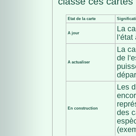
classé ces cartes 
Etat de la carte
Significat
La ca
A jour
l'éta
La ca
de l'
A actualiser
puiss
dépar
Les d
encor
repré
En construction
des c
espèc
(exem