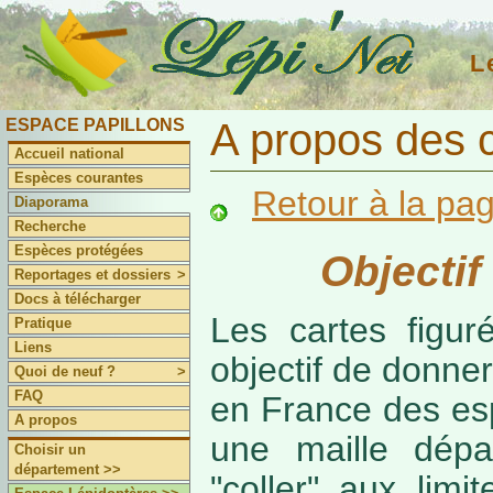
L
ESPACE PAPILLONS
A propos des 
Accueil national
Espèces courantes
Retour à la pa
Diaporama
Recherche
Espèces protégées
Objectif
Reportages et dossiers
>
Docs à télécharger
Les cartes figur
Pratique
Liens
objectif de donner
Quoi de neuf ?
>
FAQ
en France des es
A propos
une maille dépa
Choisir un
département >>
"coller" aux limi