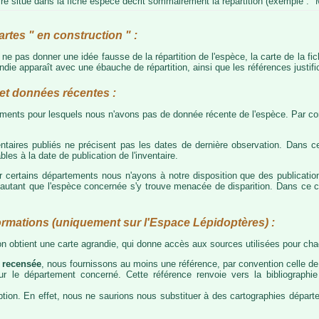
e situé dans la fiche espèce décrit sommairement la répartition (exemple : "M
artes " en construction " :
e ne pas donner une idée fausse de la répartition de l'espèce, la carte de la f
die apparaît avec une ébauche de répartition, ainsi que les références justific
t données récentes :
tements pour lesquels nous n'avons pas de donnée récente de l'espèce. Par con
taires publiés ne précisent pas les dates de dernière observation. Dans ce
les à la date de publication de l'inventaire.
ur certains départements nous n'ayons à notre disposition que des publicati
our autant que l'espèce concernée s'y trouve menacée de disparition. Dans c
ormations (uniquement sur l'Espace Lépidoptères) :
 on obtient une carte agrandie, qui donne accès aux sources utilisées pour c
 recensée
, nous fournissons au moins une référence, par convention celle de 
 sur le département concerné. Cette référence renvoie vers la bibliograph
tion. En effet, nous ne saurions nous substituer à des cartographies départeme