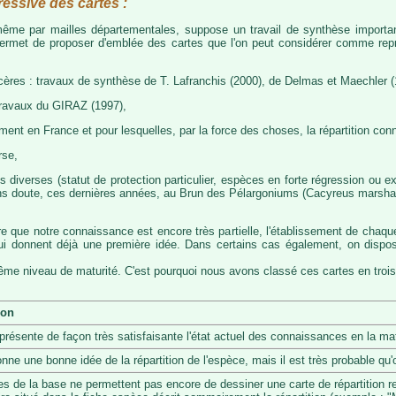
ressive des cartes :
, même par mailles départementales, suppose un travail de synthèse importa
permet de proposer d'emblée des cartes que l'on peut considérer comme représ
cères : travaux de synthèse de T. Lafranchis (2000), de Delmas et Maechler (
travaux du GIRAZ (1997),
t en France et pour lesquelles, par la force des choses, la répartition con
rse,
diverses (statut de protection particulier, espèces en forte régression ou exp
s doute, ces dernières années, au Brun des Pélargoniums (Cacyreus marshalii)
re que notre connaissance est encore très partielle, l'établissement de chaqu
 qui donnent déjà une première idée. Dans certains cas également, on dis
même niveau de maturité. C'est pourquoi nous avons classé ces cartes en trois
ion
eprésente de façon très satisfaisante l'état actuel des connaissances en la mat
onne une bonne idée de la répartition de l'espèce, mais il est très probable q
s de la base ne permettent pas encore de dessiner une carte de répartition r