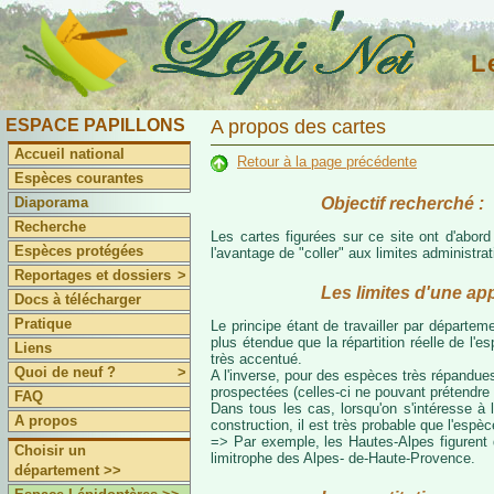
L
ESPACE PAPILLONS
A propos des cartes
Accueil national
Retour à la page précédente
Espèces courantes
Objectif recherché :
Diaporama
Recherche
Les cartes figurées sur ce site ont d'abor
Espèces protégées
l'avantage de "coller" aux limites administr
Reportages et dossiers
>
Les limites d'une ap
Docs à télécharger
Pratique
Le principe étant de travailler par départeme
plus étendue que la répartition réelle de l'
Liens
très accentué.
Quoi de neuf ?
>
A l'inverse, pour des espèces très répandues
prospectées (celles-ci ne pouvant prétendre 
FAQ
Dans tous les cas, lorsqu'on s'intéresse à l
A propos
construction, il est très probable que l'espè
=> Par exemple, les Hautes-Alpes figurent da
Choisir un
limitrophe des Alpes- de-Haute-Provence.
département >>