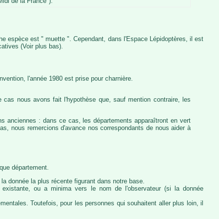
idi de la France").
iche espèce est " muette ". Cependant, dans l'Espace Lépidoptères, il est
atives (Voir plus bas).
vention, l'année 1980 est prise pour charnière.
 cas nous avons fait l'hypothèse que, sauf mention contraire, les
ons anciennes : dans ce cas, les départements apparaîtront en vert
e cas, nous remercions d'avance nos correspondants de nous aider à
haque département.
la donnée la plus récente figurant dans notre base.
ie existante, ou a minima vers le nom de l'observateur (si la donnée
ntales. Toutefois, pour les personnes qui souhaitent aller plus loin, il