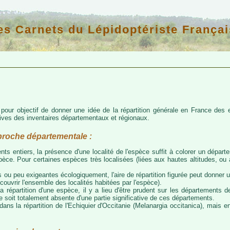
es Carnets du Lépidoptériste Françai
d pour objectif de donner une idée de la répartition générale en France de
atives des inventaires départementaux et régionaux.
proche départementale :
nts entiers, la présence d'une localité de l'espèce suffit à colorer un départem
espèce. Pour certaines espèces très localisées (liées aux hautes altitudes, o
 ou peu exigeantes écologiquement, l'aire de répartition figurée peut donner
couvrir l'ensemble des localités habitées par l'espèce).
a répartition d'une espèce, il y a lieu d'être prudent sur les départements de
ce soit totalement absente d'une partie significative de ces départements.
ns la répartition de l'Echiquier d'Occitanie (Melanargia occitanica), mais e