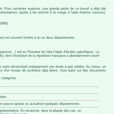
nt. Pour certaines espèces, une grande partie de ce travail a déjà été
entatives (quitte à les enrichir à la marge à l'aide d'autres sources).
1999),
nue est souvent limitée à un ou deux départements,
ansion...) ont eu l'honneur de faire l'objet d'études spécifiques. La
, dont l'évolution de la répartition française a abondamment nourri
e carte nécessitant pratiquement une étude à part entière. Au mieux, on
pose d'un niveau de synthèse déjà élevé, mais basé sur des documents
 catégories :
ière.
u'on puisse ajouter ou actualiser quelques départements.
eprésentative. En revanche, dans la plupart des cas, un