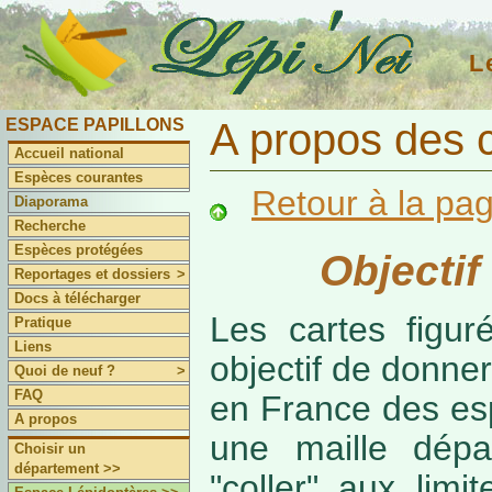
L
ESPACE PAPILLONS
A propos des 
Accueil national
Espèces courantes
Retour à la pa
Diaporama
Recherche
Espèces protégées
Objectif
Reportages et dossiers
>
Docs à télécharger
Les cartes figur
Pratique
Liens
objectif de donner
Quoi de neuf ?
>
FAQ
en France des es
A propos
une maille dépa
Choisir un
département >>
"coller" aux limi