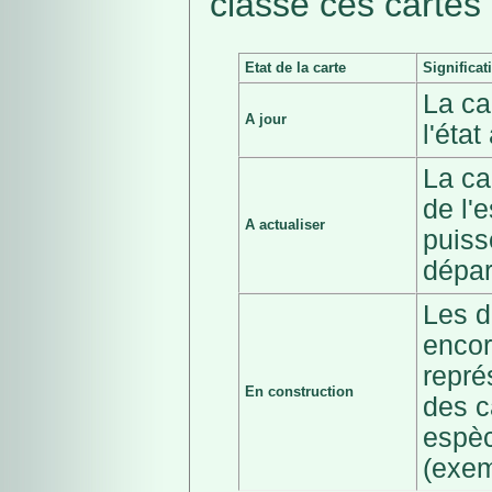
classé ces cartes 
Etat de la carte
Significat
La ca
A jour
l'éta
La ca
de l'
A actualiser
puiss
dépar
Les d
encor
repré
En construction
des c
espèc
(exem