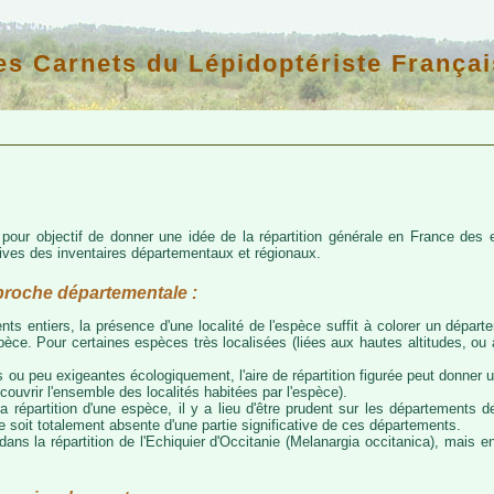
es Carnets du Lépidoptériste Françai
d pour objectif de donner une idée de la répartition générale en France de
atives des inventaires départementaux et régionaux.
proche départementale :
nts entiers, la présence d'une localité de l'espèce suffit à colorer un départem
espèce. Pour certaines espèces très localisées (liées aux hautes altitudes, o
 ou peu exigeantes écologiquement, l'aire de répartition figurée peut donner
couvrir l'ensemble des localités habitées par l'espèce).
a répartition d'une espèce, il y a lieu d'être prudent sur les départements de
ce soit totalement absente d'une partie significative de ces départements.
ns la répartition de l'Echiquier d'Occitanie (Melanargia occitanica), mais e