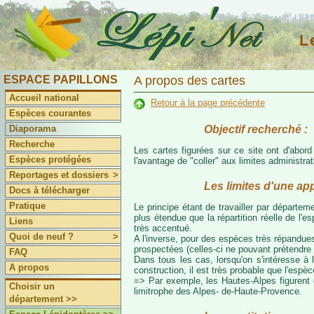
L
ESPACE PAPILLONS
A propos des cartes
Accueil national
Retour à la page précédente
Espèces courantes
Objectif recherché :
Diaporama
Recherche
Les cartes figurées sur ce site ont d'abor
Espèces protégées
l'avantage de "coller" aux limites administr
Reportages et dossiers
>
Les limites d'une ap
Docs à télécharger
Pratique
Le principe étant de travailler par départeme
plus étendue que la répartition réelle de l'
Liens
très accentué.
Quoi de neuf ?
>
A l'inverse, pour des espèces très répandues
prospectées (celles-ci ne pouvant prétendre 
FAQ
Dans tous les cas, lorsqu'on s'intéresse à l
A propos
construction, il est très probable que l'espè
=> Par exemple, les Hautes-Alpes figurent da
Choisir un
limitrophe des Alpes- de-Haute-Provence.
département >>