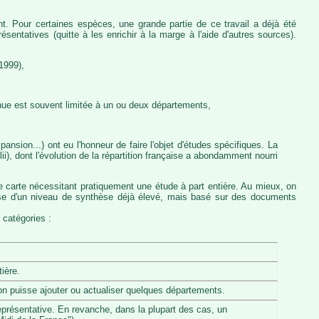
nt. Pour certaines espèces, une grande partie de ce travail a déjà été
entatives (quitte à les enrichir à la marge à l'aide d'autres sources).
1999),
nue est souvent limitée à un ou deux départements,
ansion...) ont eu l'honneur de faire l'objet d'études spécifiques. La
, dont l'évolution de la répartition française a abondamment nourri
e carte nécessitant pratiquement une étude à part entière. Au mieux, on
pose d'un niveau de synthèse déjà élevé, mais basé sur des documents
 catégories :
ière.
u'on puisse ajouter ou actualiser quelques départements.
eprésentative. En revanche, dans la plupart des cas, un