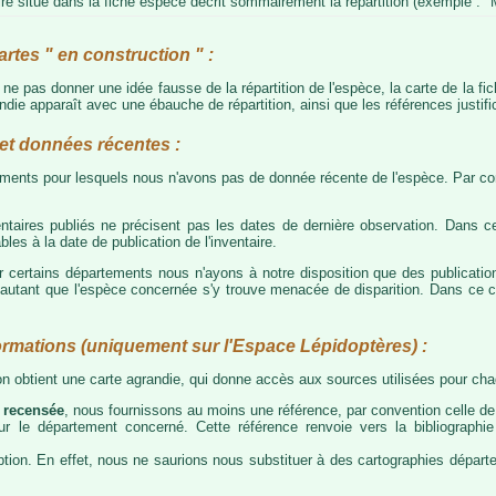
e situé dans la fiche espèce décrit sommairement la répartition (exemple : "M
artes " en construction " :
e ne pas donner une idée fausse de la répartition de l'espèce, la carte de la f
die apparaît avec une ébauche de répartition, ainsi que les références justific
t données récentes :
tements pour lesquels nous n'avons pas de donnée récente de l'espèce. Par con
taires publiés ne précisent pas les dates de dernière observation. Dans ce
les à la date de publication de l'inventaire.
ur certains départements nous n'ayons à notre disposition que des publicati
our autant que l'espèce concernée s'y trouve menacée de disparition. Dans c
ormations (uniquement sur l'Espace Lépidoptères) :
 on obtient une carte agrandie, qui donne accès aux sources utilisées pour c
 recensée
, nous fournissons au moins une référence, par convention celle de 
 sur le département concerné. Cette référence renvoie vers la bibliograph
tion. En effet, nous ne saurions nous substituer à des cartographies départeme