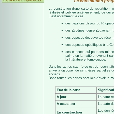
Espace Lépidoptères >>
La constitution prog
La constitution d'une carte de répartition
réalisée et publiée antérieurement, ce qui 
C'est notamment le cas :
des papillons de jour ou Rhopalo
des Zygènes (genre Zygaena) : 
des espèces découvertes récemmen
des espèces spécifiques à la Co
des espèces qui pour des raisons 
palme en la matière revenant san
la littérature entomologique.
Dans les autres cas, force est de reconnaît
arrive à disposer de synthèses partielles
anciens.
Donc toutes les cartes sont loin d'avoir le 
Etat de la carte
Significat
A jour
La carte r
A actualiser
La carte d
Les donnée
En construction