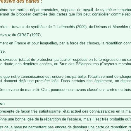
ressive des cartes :
, même par mailles départementales, suppose un travail de synthèse importa
permet de proposer d'emblée des cartes que l'on peut considérer comme représ
cères : travaux de synthèse de T. Lafranchis (2000), de Delmas et Maechler (
travaux du GIRAZ (1997),
t en France et pour lesquelles, par la force des choses, la répartition con
rse,
diverses (statut de protection particulier, espèces en forte régression ou exp
s doute, ces dernières années, au Brun des Pélargoniums (Cacyreus marshalii)
re que notre connaissance est encore très partielle, l'établissement de chaqu
 qui donnent déjà une première idée. Dans certains cas également, on dis
même niveau de maturité. C'est pourquoi nous avons classé ces cartes en trois
ion
eprésente de façon très satisfaisante l'état actuel des connaissances en la mat
onne une bonne idée de la répartition de l'espèce, mais il est très probable q
s de la base ne permettent pas encore de dessiner une carte de répartition r