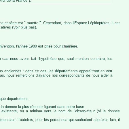
idi de la France").
iche espèce est " muette ". Cependant, dans l'Espace Lépidoptères, il est
atives (Voir plus bas).
vention, l'année 1980 est prise pour charnière.
 cas nous avons fait l'hypothèse que, sauf mention contraire, les
ons anciennes : dans ce cas, les départements apparaîtront en vert
e cas, nous remercions d'avance nos correspondants de nous aider à
haque département.
la donnée la plus récente figurant dans notre base.
ie existante, ou a minima vers le nom de l'observateur (si la donnée
ntales. Toutefois, pour les personnes qui souhaitent aller plus loin, il