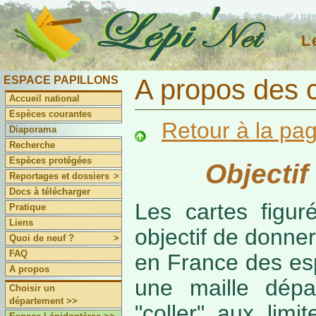
L
ESPACE PAPILLONS
A propos des 
Accueil national
Espèces courantes
Retour à la pa
Diaporama
Recherche
Espèces protégées
Objectif
Reportages et dossiers
>
Docs à télécharger
Les cartes figur
Pratique
Liens
objectif de donner
Quoi de neuf ?
>
FAQ
en France des es
A propos
une maille dépa
Choisir un
département >>
"coller" aux limi