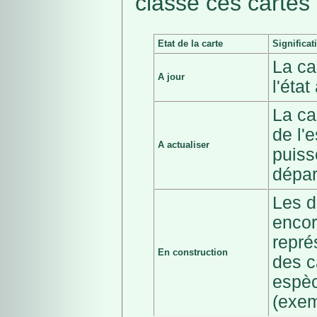
classé ces cartes 
Etat de la carte
Significat
La ca
A jour
l'éta
La ca
de l'
A actualiser
puiss
dépar
Les d
encor
repré
En construction
des c
espèc
(exem