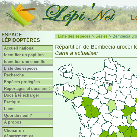
L
ESPACE
Liste des espèces
>
Sésies
> Bembecia uroce
LÉPIDOPTÈRES
Répartition de Bembecia urocerifo
Accueil national
Carte à actualiser
Identifier un papillon
Identifier une chenille
Liste des espèces
Recherche
Espèces protégées
Reportages et dossiers
>
Docs à télécharger
Pratique
Liens
Quoi de neuf ?
>
A propos
Choisir un
département >>