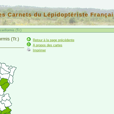
es Carnets du Lépidoptériste Françai
riformis (Tr.)
rmis (Tr.)
Retour à la page précédente
A propos des cartes
Imprimer