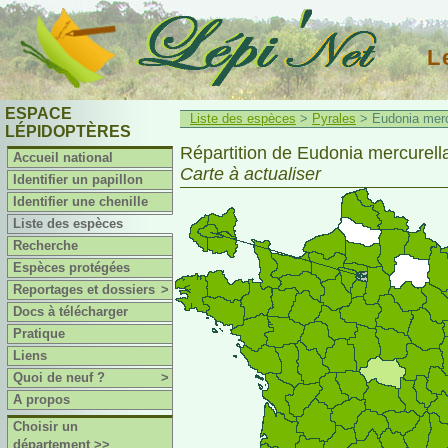
L
ESPACE
Liste des espèces
>
Pyrales
> Eudonia mercu
LÉPIDOPTÈRES
Répartition de Eudonia mercurella
Accueil national
Carte à actualiser
Identifier un papillon
Identifier une chenille
Liste des espèces
Recherche
Espèces protégées
Reportages et dossiers
>
Docs à télécharger
Pratique
Liens
Quoi de neuf ?
>
A propos
Choisir un
département >>