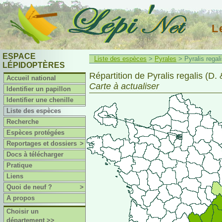
L
ESPACE
Liste des espèces
>
Pyrales
> Pyralis regali
LÉPIDOPTÈRES
Répartition de Pyralis regalis (D. 
Accueil national
Carte à actualiser
Identifier un papillon
Identifier une chenille
Liste des espèces
Recherche
Espèces protégées
Reportages et dossiers
>
Docs à télécharger
Pratique
Liens
Quoi de neuf ?
>
A propos
Choisir un
département >>