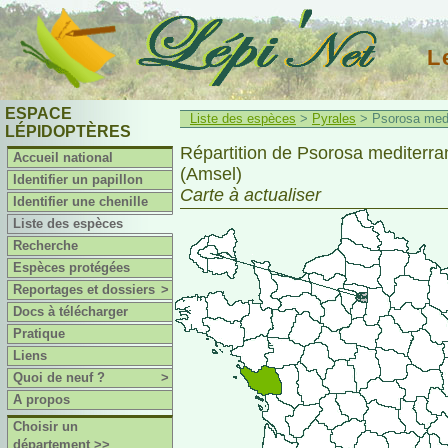
L
ESPACE
Liste des espèces
>
Pyrales
> Psorosa medi
LÉPIDOPTÈRES
Répartition de Psorosa mediterra
Accueil national
(Amsel)
Identifier un papillon
Carte à actualiser
Identifier une chenille
Liste des espèces
Recherche
Espèces protégées
Reportages et dossiers
>
Docs à télécharger
Pratique
Liens
Quoi de neuf ?
>
A propos
Choisir un
département >>