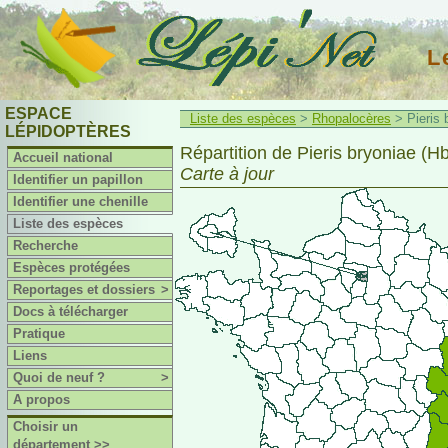
L
ESPACE
Liste des espèces
>
Rhopalocères
> Pieris 
LÉPIDOPTÈRES
Répartition de Pieris bryoniae (Hb
Accueil national
Carte à jour
Identifier un papillon
Identifier une chenille
Liste des espèces
Recherche
Espèces protégées
Reportages et dossiers
>
Docs à télécharger
Pratique
Liens
Quoi de neuf ?
>
A propos
Choisir un
département >>