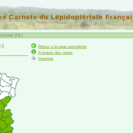
es Carnets du Lépidoptériste Françai
bryoniae (Hb.)
.)
Retour à la page précédente
A propos des cartes
Imprimer