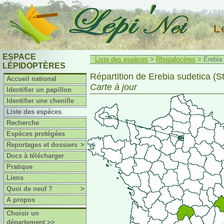
L
ESPACE
Liste des espèces
>
Rhopalocères
> Erebia 
LÉPIDOPTÈRES
Répartition de Erebia sudetica (St
Accueil national
Carte à jour
Identifier un papillon
Identifier une chenille
Liste des espèces
Recherche
Espèces protégées
Reportages et dossiers
>
Docs à télécharger
Pratique
Liens
Quoi de neuf ?
>
A propos
Choisir un
département >>