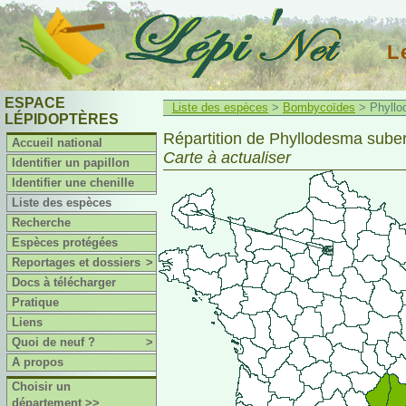
L
ESPACE
Liste des espèces
>
Bombycoïdes
> Phyllod
LÉPIDOPTÈRES
Répartition de Phyllodesma suberi
Accueil national
Carte à actualiser
Identifier un papillon
Identifier une chenille
Liste des espèces
Recherche
Espèces protégées
Reportages et dossiers
>
Docs à télécharger
Pratique
Liens
Quoi de neuf ?
>
A propos
Choisir un
département >>