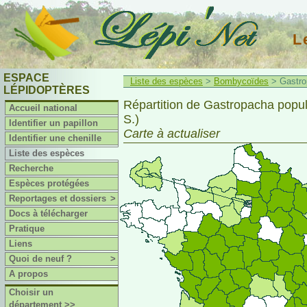
L
ESPACE
Liste des espèces
>
Bombycoïdes
> Gastrop
LÉPIDOPTÈRES
Répartition de Gastropacha populi
Accueil national
S.)
Identifier un papillon
Carte à actualiser
Identifier une chenille
Liste des espèces
Recherche
Espèces protégées
Reportages et dossiers
>
Docs à télécharger
Pratique
Liens
Quoi de neuf ?
>
A propos
Choisir un
département >>