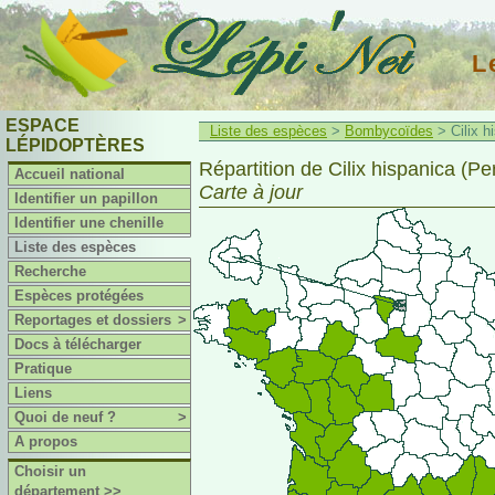
L
ESPACE
Liste des espèces
>
Bombycoïdes
> Cilix h
LÉPIDOPTÈRES
Répartition de Cilix hispanica (P
Accueil national
Carte à jour
Identifier un papillon
Identifier une chenille
Liste des espèces
Recherche
Espèces protégées
Reportages et dossiers
>
Docs à télécharger
Pratique
Liens
Quoi de neuf ?
>
A propos
Choisir un
département >>