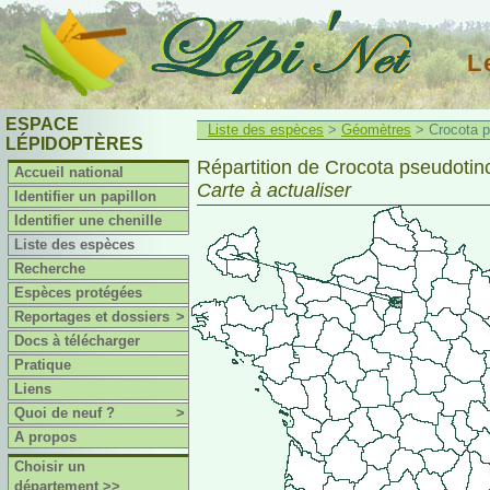
L
ESPACE
Liste des espèces
>
Géomètres
> Crocota ps
LÉPIDOPTÈRES
Répartition de Crocota pseudotinct
Accueil national
Carte à actualiser
Identifier un papillon
Identifier une chenille
Liste des espèces
Recherche
Espèces protégées
Reportages et dossiers
>
Docs à télécharger
Pratique
Liens
Quoi de neuf ?
>
A propos
Choisir un
département >>