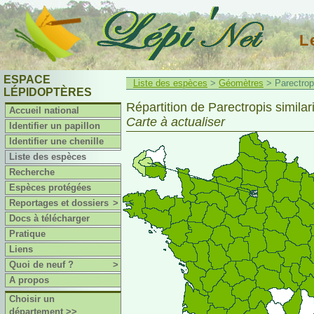
L
ESPACE
Liste des espèces
>
Géomètres
> Parectropi
LÉPIDOPTÈRES
Répartition de Parectropis similari
Accueil national
Carte à actualiser
Identifier un papillon
Identifier une chenille
Liste des espèces
Recherche
Espèces protégées
Reportages et dossiers
>
Docs à télécharger
Pratique
Liens
Quoi de neuf ?
>
A propos
Choisir un
département >>