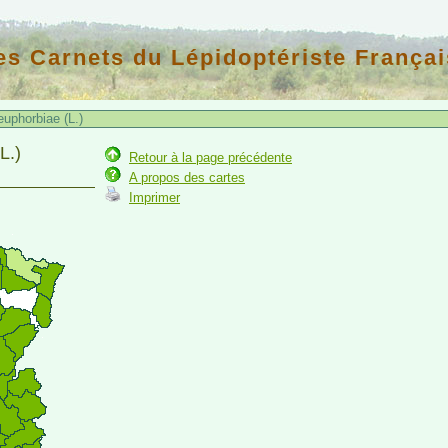
es Carnets du Lépidoptériste Françai
uphorbiae (L.)
L.)
Retour à la page précédente
A propos des cartes
Imprimer