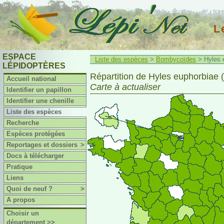
L
ESPACE
Liste des espèces
>
Bombycoïdes
> Hyles e
LÉPIDOPTÈRES
Répartition de Hyles euphorbiae (
Accueil national
Carte à actualiser
Identifier un papillon
Identifier une chenille
Liste des espèces
Recherche
Espèces protégées
Reportages et dossiers
>
Docs à télécharger
Pratique
Liens
Quoi de neuf ?
>
A propos
Choisir un
département >>