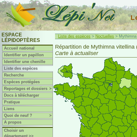
L
ESPACE
Liste des espèces
>
Noctuelles
> Mythimna v
LÉPIDOPTÈRES
Répartition de Mythimna vitellina 
Accueil national
Carte à actualiser
Identifier un papillon
Identifier une chenille
Liste des espèces
Recherche
Espèces protégées
Reportages et dossiers
>
Docs à télécharger
Pratique
Liens
Quoi de neuf ?
>
A propos
Choisir un
département >>