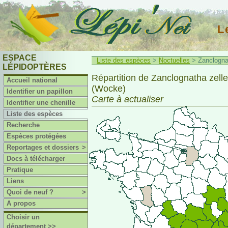
L
ESPACE
Liste des espèces
>
Noctuelles
> Zanclognat
LÉPIDOPTÈRES
Répartition de Zanclognatha zelle
Accueil national
(Wocke)
Identifier un papillon
Carte à actualiser
Identifier une chenille
Liste des espèces
Recherche
Espèces protégées
Reportages et dossiers
>
Docs à télécharger
Pratique
Liens
Quoi de neuf ?
>
A propos
Choisir un
département >>