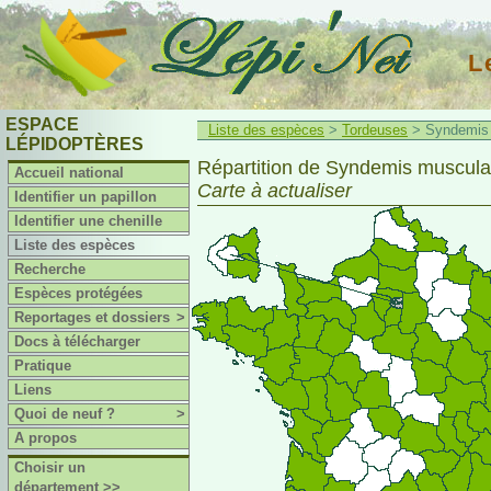
L
ESPACE
Liste des espèces
>
Tordeuses
> Syndemis 
LÉPIDOPTÈRES
Répartition de Syndemis muscula
Accueil national
Carte à actualiser
Identifier un papillon
Identifier une chenille
Liste des espèces
Recherche
Espèces protégées
Reportages et dossiers
>
Docs à télécharger
Pratique
Liens
Quoi de neuf ?
>
A propos
Choisir un
département >>