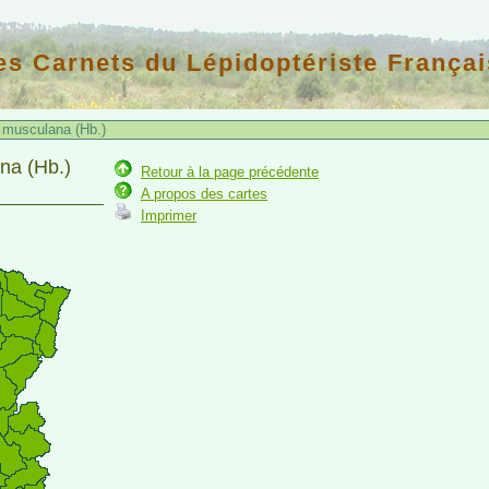
es Carnets du Lépidoptériste Françai
musculana (Hb.)
na (Hb.)
Retour à la page précédente
A propos des cartes
Imprimer