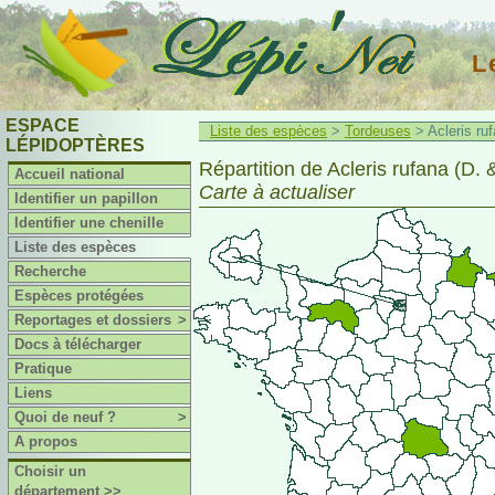
L
ESPACE
Liste des espèces
>
Tordeuses
> Acleris ruf
LÉPIDOPTÈRES
Répartition de Acleris rufana (D. 
Accueil national
Carte à actualiser
Identifier un papillon
Identifier une chenille
Liste des espèces
Recherche
Espèces protégées
Reportages et dossiers
>
Docs à télécharger
Pratique
Liens
Quoi de neuf ?
>
A propos
Choisir un
département >>