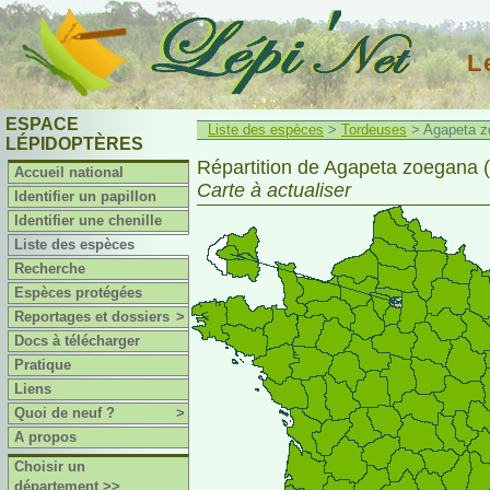
L
ESPACE
Liste des espèces
>
Tordeuses
> Agapeta zo
LÉPIDOPTÈRES
Répartition de Agapeta zoegana (
Accueil national
Carte à actualiser
Identifier un papillon
Identifier une chenille
Liste des espèces
Recherche
Espèces protégées
Reportages et dossiers
>
Docs à télécharger
Pratique
Liens
Quoi de neuf ?
>
A propos
Choisir un
département >>