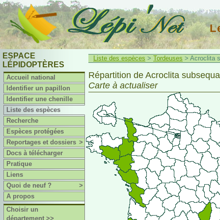
L
ESPACE
Liste des espèces
>
Tordeuses
> Acroclita 
LÉPIDOPTÈRES
Répartition de Acroclita subsequa
Accueil national
Carte à actualiser
Identifier un papillon
Identifier une chenille
Liste des espèces
Recherche
Espèces protégées
Reportages et dossiers
>
Docs à télécharger
Pratique
Liens
Quoi de neuf ?
>
A propos
Choisir un
département >>