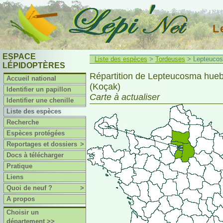
L
ESPACE
Liste des espèces
>
Tordeuses
> Lepteucos
LÉPIDOPTÈRES
Répartition de Lepteucosma hue
Accueil national
(Koçak)
Identifier un papillon
Carte à actualiser
Identifier une chenille
Liste des espèces
Recherche
Espèces protégées
Reportages et dossiers
>
Docs à télécharger
Pratique
Liens
Quoi de neuf ?
>
A propos
Choisir un
département >>