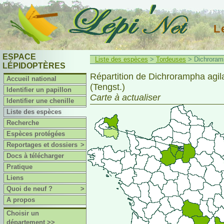
L
ESPACE
Liste des espèces
>
Tordeuses
> Dichroramp
LÉPIDOPTÈRES
Répartition de Dichrorampha agil
Accueil national
(Tengst.)
Identifier un papillon
Carte à actualiser
Identifier une chenille
Liste des espèces
Recherche
Espèces protégées
Reportages et dossiers
>
Docs à télécharger
Pratique
Liens
Quoi de neuf ?
>
A propos
Choisir un
département >>