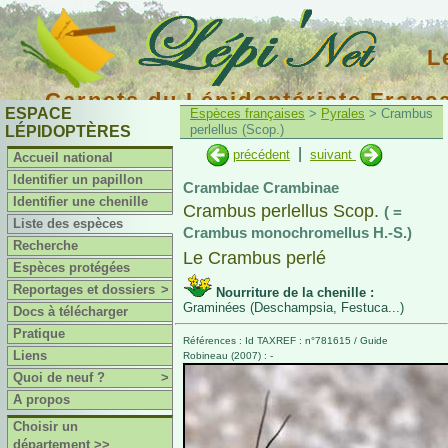
L
Carnets du Lépidoptériste Franç
ESPACE
Espèces françaises
>
Pyrales
> Crambus
perlellus (Scop.)
LÉPIDOPTÈRES
|
précédent
suivant
Accueil national
Identifier un papillon
Crambidae Crambinae
Identifier une chenille
Crambus perlellus Scop.
( =
Liste des espèces
Crambus monochromellus H.-S.)
Recherche
Le Crambus perlé
Espèces protégées
Reportages et dossiers
>
Nourriture de la chenille :
Graminées (Deschampsia, Festuca...)
Docs à télécharger
Pratique
Références : Id TAXREF : n°781615 / Guide
Liens
Robineau (2007) : -
Quoi de neuf ?
>
A propos
Choisir un
département >>