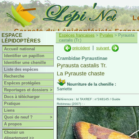
L
Carnets du Lépidoptériste Franç
ESPACE
Espèces françaises
>
Pyrales
> Pyrausta
castalis (Tr.)
LÉPIDOPTÈRES
|
précédent
suivant
Accueil national
Identifier un papillon
Crambidae Pyraustinae
Identifier une chenille
Pyrausta castalis Tr.
Liste des espèces
La Pyrauste chaste
Recherche
Espèces protégées
Nourriture de la chenille :
Sarriette
Reportages et dossiers
>
Docs à télécharger
Références : Id TAXREF : n°248145 / Guide
Pratique
Robineau (2007) : -
Liens
Quoi de neuf ?
>
A propos
Choisir un
département >>