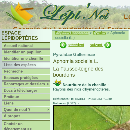
L
Carnets du Lépidoptériste Franç
ESPACE
Espèces françaises
>
Pyrales
> Aphomia
sociella (L.)
LÉPIDOPTÈRES
|
précédent
suivant
Accueil national
Identifier un papillon
Pyralidae Galleriinae
Identifier une chenille
Aphomia sociella L.
Liste des espèces
La Fausse-teigne des
Recherche
bourdons
Espèces protégées
Reportages et dossiers
>
Nourriture de la chenille :
Rayons des nids d'hyménoptères.
Docs à télécharger
Pratique
Références : Id TAXREF : n°248083 / Guide
Liens
Robineau (2007) : -
Quoi de neuf ?
>
A propos
Choisir un
département >>