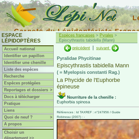
L
Carnets du Lépidoptériste Franç
ESPACE
Espèces françaises
>
Pyrales
>
Episcythrastis tabidella (Mann)
LÉPIDOPTÈRES
|
précédent
suivant
Accueil national
Identifier un papillon
Pyralidae Phycitinae
Identifier une chenille
Episcythrastis tabidella Mann
Liste des espèces
( = Myelopsis constanti Rag.)
Recherche
La Phycide de l'Euphorbe
Espèces protégées
épineuse
Reportages et dossiers
>
Docs à télécharger
Nourriture de la chenille :
Euphorbia spinosa
Pratique
Liens
Références : Id TAXREF : n°247956 / Guide
Quoi de neuf ?
>
Robineau (2007) : -
A propos
Choisir un
département >>