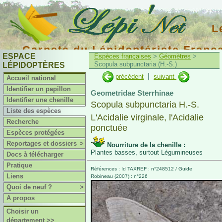
L
Carnets du Lépidoptériste Franç
ESPACE
Espèces françaises
>
Géomètres
>
Scopula subpunctaria (H.-S.)
LÉPIDOPTÈRES
|
précédent
suivant
Accueil national
Identifier un papillon
Geometridae Sterrhinae
Identifier une chenille
Scopula subpunctaria H.-S.
Liste des espèces
L'Acidalie virginale, l'Acidalie
Recherche
ponctuée
Espèces protégées
Reportages et dossiers
>
Nourriture de la chenille :
Plantes basses, surtout Légumineuses
Docs à télécharger
Pratique
Références : Id TAXREF : n°248512 / Guide
Liens
Robineau (2007) : n°226
Quoi de neuf ?
>
A propos
Choisir un
département >>