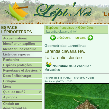
L
Carnets du Lépidoptériste Franç
ESPACE
Espèces françaises
>
Géomètres
>
Larentia clavaria (Hw.)
LÉPIDOPTÈRES
|
précédent
suivant
Accueil national
Identifier un papillon
Geometridae Larentiinae
Identifier une chenille
Larentia clavaria Hw.
Liste des espèces
La Larentie cloutée
Recherche
Espèces protégées
Nourriture de la chenille :
Malvacées
Reportages et dossiers
>
Docs à télécharger
Références : Id TAXREF : n°248697 / Guide
Pratique
Robineau (2007) : n°305
Liens
Quoi de neuf ?
>
A propos
Choisir un
département >>