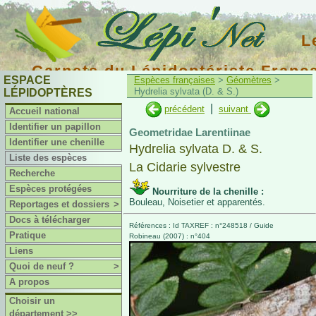
L
Carnets du Lépidoptériste Franç
ESPACE
Espèces françaises
>
Géomètres
>
Hydrelia sylvata (D. & S.)
LÉPIDOPTÈRES
|
précédent
suivant
Accueil national
Identifier un papillon
Geometridae Larentiinae
Identifier une chenille
Hydrelia sylvata D. & S.
Liste des espèces
La Cidarie sylvestre
Recherche
Espèces protégées
Nourriture de la chenille :
Bouleau, Noisetier et apparentés.
Reportages et dossiers
>
Docs à télécharger
Références : Id TAXREF : n°248518 / Guide
Pratique
Robineau (2007) : n°404
Liens
Quoi de neuf ?
>
A propos
Choisir un
département >>