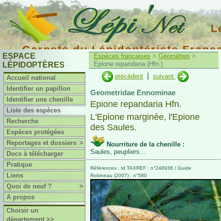
L
Carnets du Lépidoptériste Franç
ESPACE
Espèces françaises
>
Géomètres
>
Epione repandaria (Hfn.)
LÉPIDOPTÈRES
|
précédent
suivant
Accueil national
Identifier un papillon
Geometridae Ennominae
Identifier une chenille
Epione repandaria Hfn.
Liste des espèces
L'Epione marginée, l'Epione
Recherche
des Saules.
Espèces protégées
Reportages et dossiers
>
Nourriture de la chenille :
Saules, peupliers...
Docs à télécharger
Pratique
Références : Id TAXREF : n°248936 / Guide
Liens
Robineau (2007) : n°580
Quoi de neuf ?
>
A propos
Choisir un
département >>