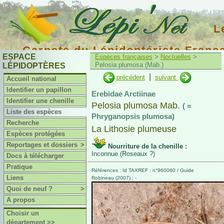
L
Carnets du Lépidoptériste Franç
ESPACE
Espèces françaises
>
Noctuelles
>
Pelosia plumosa (Mab.)
LÉPIDOPTÈRES
|
précédent
suivant
Accueil national
Identifier un papillon
Erebidae Arctiinae
Identifier une chenille
Pelosia plumosa Mab.
( =
Liste des espèces
Phryganopsis plumosa)
Recherche
La Lithosie plumeuse
Espèces protégées
Reportages et dossiers
>
Nourriture de la chenille :
Inconnue (Roseaux ?)
Docs à télécharger
Pratique
Références : Id TAXREF : n°960060 / Guide
Liens
Robineau (2007) : -
Quoi de neuf ?
>
A propos
Choisir un
département >>