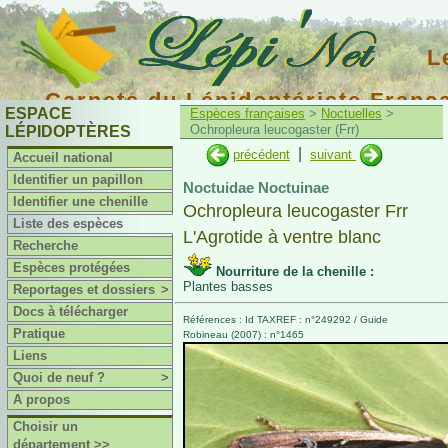
L
Carnets du Lépidoptériste Franç
ESPACE
Espèces françaises
>
Noctuelles
>
Ochropleura leucogaster (Frr)
LÉPIDOPTÈRES
|
précédent
suivant
Accueil national
Identifier un papillon
Noctuidae Noctuinae
Identifier une chenille
Ochropleura leucogaster Frr
Liste des espèces
L'Agrotide à ventre blanc
Recherche
Espèces protégées
Nourriture de la chenille :
Plantes basses
Reportages et dossiers
>
Docs à télécharger
Références : Id TAXREF : n°249292 / Guide
Pratique
Robineau (2007) : n°1465
Liens
Quoi de neuf ?
>
A propos
Choisir un
département >>