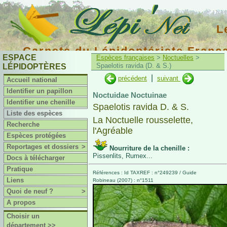
L
Carnets du Lépidoptériste Franç
ESPACE
Espèces françaises
>
Noctuelles
>
Spaelotis ravida (D. & S.)
LÉPIDOPTÈRES
|
précédent
suivant
Accueil national
Identifier un papillon
Noctuidae Noctuinae
Identifier une chenille
Spaelotis ravida D. & S.
Liste des espèces
La Noctuelle rousselette,
Recherche
l'Agréable
Espèces protégées
Reportages et dossiers
>
Nourriture de la chenille :
Pissenlits, Rumex...
Docs à télécharger
Pratique
Références : Id TAXREF : n°249239 / Guide
Liens
Robineau (2007) : n°1511
Quoi de neuf ?
>
A propos
Choisir un
département >>