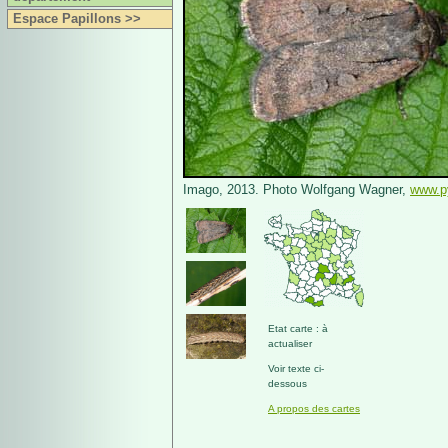
Espace Papillons >>
Imago, 2013. Photo Wolfgang Wagner,
www.p
Etat carte : à
actualiser
Voir texte ci-
dessous
A propos des cartes