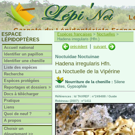
L
Carnets du Lépidoptériste Franç
ESPACE
Espèces françaises
>
Noctuelles
>
Hadena irregularis (Hfn.)
LÉPIDOPTÈRES
|
précédent
suivant
Accueil national
Identifier un papillon
Noctuidae Noctuinae
Identifier une chenille
Hadena irregularis Hfn.
Liste des espèces
La Noctuelle de la Vipérine
Recherche
Espèces protégées
Nourriture de la chenille :
Silene
otites, Gypsophile
Reportages et dossiers
>
Docs à télécharger
Références : Id TAXREF : n°249488 / Guide
Pratique
Robineau (2007) : n°1411
Liens
Quoi de neuf ?
>
A propos
Choisir un
département >>