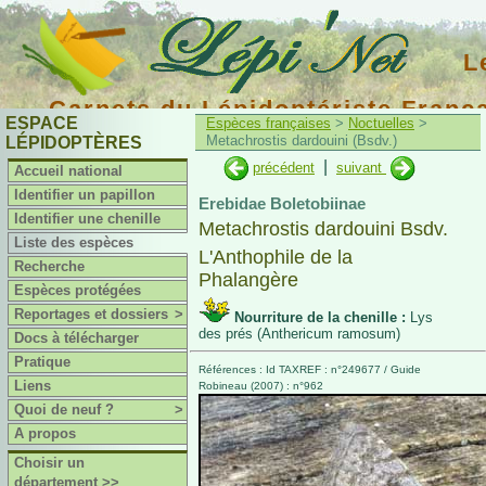
L
Carnets du Lépidoptériste Franç
ESPACE
Espèces françaises
>
Noctuelles
>
Metachrostis dardouini (Bsdv.)
LÉPIDOPTÈRES
|
précédent
suivant
Accueil national
Identifier un papillon
Erebidae Boletobiinae
Identifier une chenille
Metachrostis dardouini Bsdv.
Liste des espèces
L'Anthophile de la
Recherche
Phalangère
Espèces protégées
Reportages et dossiers
>
Nourriture de la chenille :
Lys
des prés (Anthericum ramosum)
Docs à télécharger
Pratique
Références : Id TAXREF : n°249677 / Guide
Liens
Robineau (2007) : n°962
Quoi de neuf ?
>
A propos
Choisir un
département >>