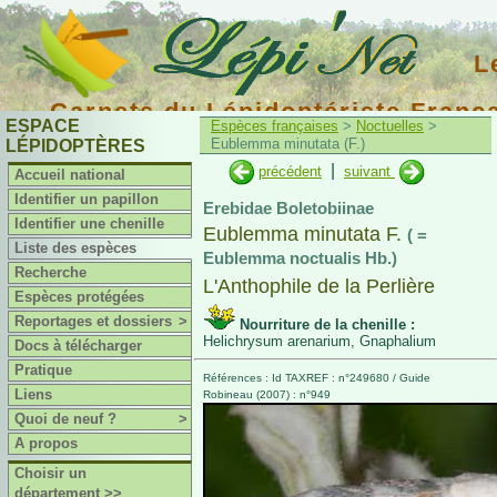
L
Carnets du Lépidoptériste Franç
ESPACE
Espèces françaises
>
Noctuelles
>
Eublemma minutata (F.)
LÉPIDOPTÈRES
|
précédent
suivant
Accueil national
Identifier un papillon
Erebidae Boletobiinae
Identifier une chenille
Eublemma minutata F.
( =
Liste des espèces
Eublemma noctualis Hb.)
Recherche
L'Anthophile de la Perlière
Espèces protégées
Reportages et dossiers
>
Nourriture de la chenille :
Helichrysum arenarium, Gnaphalium
Docs à télécharger
Pratique
Références : Id TAXREF : n°249680 / Guide
Liens
Robineau (2007) : n°949
Quoi de neuf ?
>
A propos
Choisir un
département >>