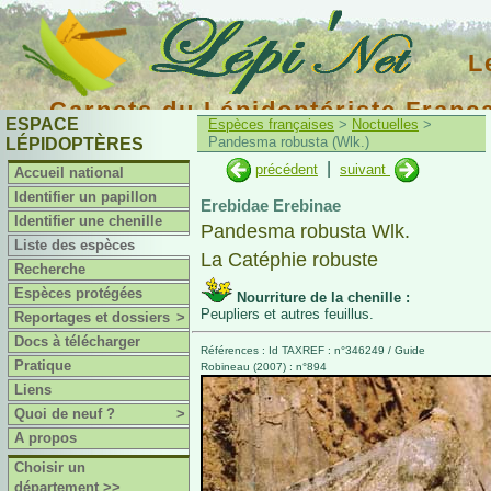
L
Carnets du Lépidoptériste Franç
ESPACE
Espèces françaises
>
Noctuelles
>
Pandesma robusta (Wlk.)
LÉPIDOPTÈRES
|
précédent
suivant
Accueil national
Identifier un papillon
Erebidae Erebinae
Identifier une chenille
Pandesma robusta Wlk.
Liste des espèces
La Catéphie robuste
Recherche
Espèces protégées
Nourriture de la chenille :
Peupliers et autres feuillus.
Reportages et dossiers
>
Docs à télécharger
Références : Id TAXREF : n°346249 / Guide
Pratique
Robineau (2007) : n°894
Liens
Quoi de neuf ?
>
A propos
Choisir un
département >>