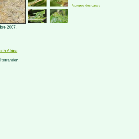
A propos des cartes
bre 2007.
rth Africa
iterranéen.