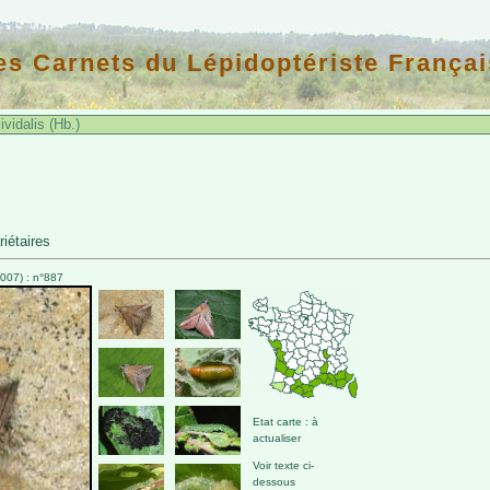
es Carnets du Lépidoptériste Françai
vidalis (Hb.)
riétaires
007) : n°887
Etat carte : à
actualiser
Voir texte ci-
dessous