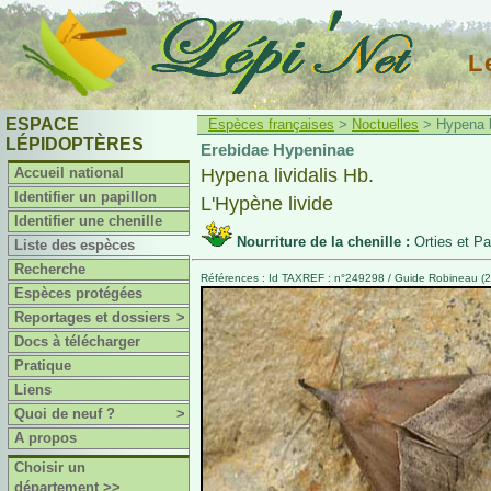
L
ESPACE
Espèces françaises
>
Noctuelles
> Hypena li
LÉPIDOPTÈRES
Erebidae Hypeninae
Accueil national
Hypena lividalis Hb.
Identifier un papillon
L'Hypène livide
Identifier une chenille
Nourriture de la chenille :
Orties et Pa
Liste des espèces
Recherche
Références : Id TAXREF : n°249298 / Guide Robineau (2
Espèces protégées
Reportages et dossiers
>
Docs à télécharger
Pratique
Liens
Quoi de neuf ?
>
A propos
Choisir un
département >>