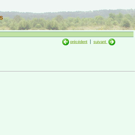
s
|
précédent
suivant